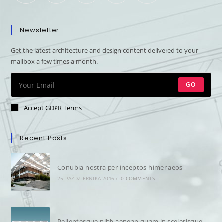
Newsletter
Get the latest architecture and design content delivered to your
mailbox a few times a month.
GO
Accept GDPR Terms
Recent Posts
Conubia nostra per inceptos himenaeos
25 PAŹDZIERNIKA 2016
/
0 COMMENTS
Pellentesque nibh aenean quam in scelerisque