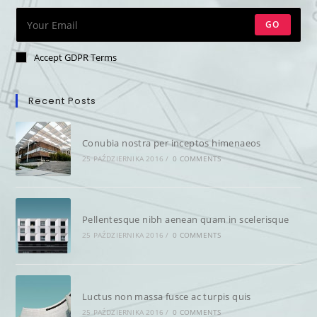
GO
Accept GDPR Terms
Recent Posts
Conubia nostra per inceptos himenaeos
25 PAŹDZIERNIKA 2016
/
0 COMMENTS
Pellentesque nibh aenean quam in scelerisque
25 PAŹDZIERNIKA 2016
/
0 COMMENTS
Luctus non massa fusce ac turpis quis
25 PAŹDZIERNIKA 2016
/
0 COMMENTS