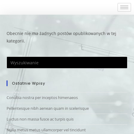
Obecnie nie ma żadnych postów opublikowanych w tej
kategorii.
Ostatnie Wpisy
Conubia nostra per inceptos himenaeos
Pellentesque nibh aenean quam in scelerisque
Luctus non massa fusce ac turpis quis
Nulla metus metus ullamcorper vel tincidunt